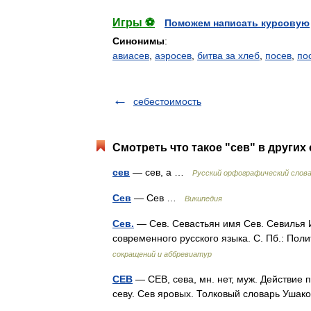
Игры ⚽
Поможем написать курсовую
Синонимы
:
авиасев
,
аэросев
,
битва за хлеб
,
посев
,
по
себестоимость
Смотреть что такое "сев" в других
сев
— сев, а …
Русский орфографический слов
Сев
— Сев …
Википедия
Сев.
— Сев. Севастьян имя Сев. Севилья 
современного русского языка. С. Пб.: Поли
сокращений и аббревиатур
СЕВ
— СЕВ, сева, мн. нет, муж. Действие п
севу. Сев яровых. Толковый словарь Ушак