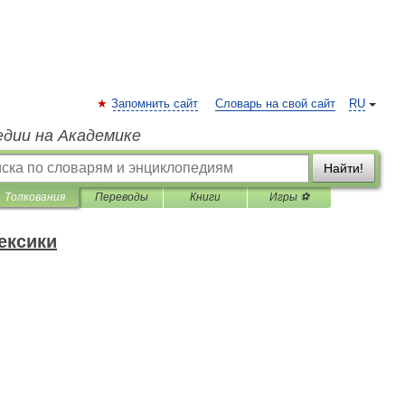
Запомнить сайт
Словарь на свой сайт
RU
едии на Академике
Найти!
Толкования
Переводы
Книги
Игры ⚽
ексики