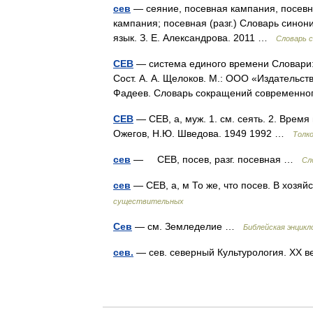
сев
— сеяние, посевная кампания, посевна
кампания; посевная (разг.) Словарь синони
язык. З. Е. Александрова. 2011 …
Словарь 
СЕВ
— система единого времени Словари:
Сост. А. А. Щелоков. М.: ООО «Издательств
Фадеев. Словарь сокращений современног
СЕВ
— СЕВ, а, муж. 1. см. сеять. 2. Время
Ожегов, Н.Ю. Шведова. 1949 1992 …
Толк
сев
— СЕВ, посев, разг. посевная …
Сл
сев
— СЕВ, а, м То же, что посев. В хозя
существительных
Сев
— см. Земледелие …
Библейская энцикл
сев.
— сев. северный Культурология. XX 