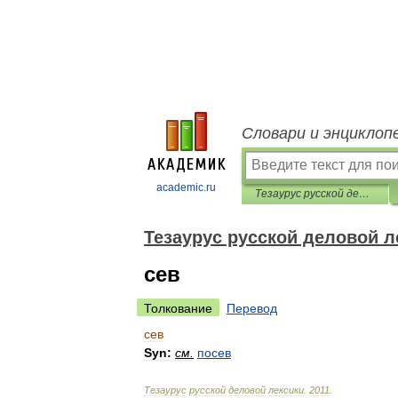
Словари и энциклоп
academic.ru
Тезаурус русской деловой лексики
Тезаурус русской деловой л
сев
Толкование
Перевод
сев
Syn:
см
.
посев
Тезаурус
русской
деловой
лексики
.
2011
.