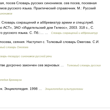
я, посев Словарь русских синонимов. сев посев, посевная
мов русского языка. Практический справочник. М.: Русский
синонимов
 Словарь сокращений и аббревиатур армии и спецслужб.
о АСТ», ЗАО «Издательский дом Гелеос», 2003. 318 с., С.
о русского языка. С. Пб.:… …
Словарь сокращений и аббревиатур
 посева, сеяния. Наступил с. Толковый словарь Ожегова. С.И.
овый словарь Ожегова
оварь-тезаурус синонимов русской речи
йстве досрочно закончен сев зерновых …
Толковый словарь русских
опедия Брокгауза
век. Энциклопедия. 1998 …
Энциклопедия культурологии