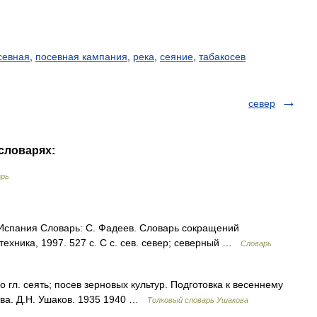
севная
,
посевная кампания
,
река
,
сеяние
,
табакосев
север
 словарях:
арь
Испания Словарь: С. Фадеев. Словарь сокращений
техника, 1997. 527 с. С с. сев. север; северный …
Словарь
о гл. сеять; посев зерновых культур. Подготовка к весеннему
ова. Д.Н. Ушаков. 1935 1940 …
Толковый словарь Ушакова