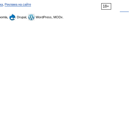
ка
,
Реклама на сайте
18+
omla,
Drupal,
WordPress, MODx.